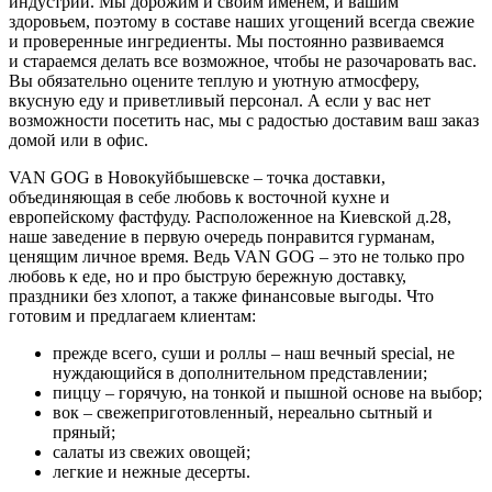
индустрии. Мы дорожим и своим именем, и вашим
здоровьем, поэтому в составе наших угощений всегда свежие
и проверенные ингредиенты. Мы постоянно развиваемся
и стараемся делать все возможное, чтобы не разочаровать вас.
Вы обязательно оцените теплую и уютную атмосферу,
вкусную еду и приветливый персонал. А если у вас нет
возможности посетить нас, мы с радостью доставим ваш заказ
домой или в офис.
VAN GOG в Новокуйбышевске – точка доставки,
объединяющая в себе любовь к восточной кухне и
европейскому фастфуду. Расположенное на Киевской д.28,
наше заведение в первую очередь понравится гурманам,
ценящим личное время. Ведь VAN GOG – это не только про
любовь к еде, но и про быструю бережную доставку,
праздники без хлопот, а также финансовые выгоды. Что
готовим и предлагаем клиентам:
прежде всего, суши и роллы – наш вечный special, не
нуждающийся в дополнительном представлении;
пиццу – горячую, на тонкой и пышной основе на выбор;
вок – свежеприготовленный, нереально сытный и
пряный;
салаты из свежих овощей;
легкие и нежные десерты.