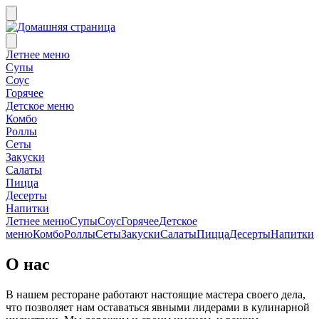
Летнее меню
Супы
Соус
Горячее
Детское меню
Комбо
Роллы
Сеты
Закуски
Салаты
Пицца
Десерты
Напитки
Летнее меню
Супы
Соус
Горячее
Детское
меню
Комбо
Роллы
Сеты
Закуски
Салаты
Пицца
Десерты
Напитки
О нас
В нашем ресторане работают настоящие мастера своего дела,
что позволяет нам оставаться явными лидерами в кулинарной