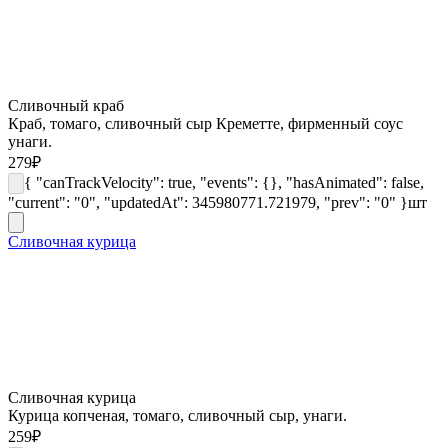
Сливочный краб
Краб, томаго, сливочный сыр Креметте, фирменный соус
унаги.
279
₽
{ "canTrackVelocity": true, "events": {}, "hasAnimated": false,
"current": "0", "updatedAt": 345980771.721979, "prev": "0" }
шт
Сливочная курица
Сливочная курица
Курица копченая, томаго, сливочный сыр, унаги.
259
₽