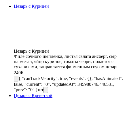
Цезарь с Курицей
Цезарь с Курицей
Филе сочного цыпленка, листья салата айсберг, сыр
пармезан, яйцо куриное, томаты черри, подается с
сухариками, заправляется фирменным соусом цезарь.
249
₽
{ "canTrackVelocity": true, "events": {}, "hasAnimated":
false, "current": "0", "updatedAt": 345980746.446531,
"prev": "0" }
шт
Цезарь с Креветкой