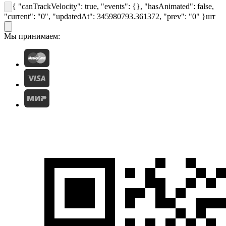
{ "canTrackVelocity": true, "events": {}, "hasAnimated": false,
"current": "0", "updatedAt": 345980793.361372, "prev": "0" }
шт
Мы принимаем: