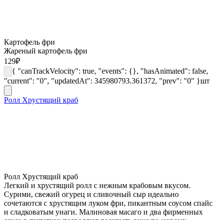
Картофель фри
Жареный картофель фри
129
₽
{ "canTrackVelocity": true, "events": {}, "hasAnimated": false,
"current": "0", "updatedAt": 345980793.361372, "prev": "0" }
шт
Ролл Хрустящий краб
Ролл Хрустящий краб
Легкий и хрустящий ролл с нежным крабовым вкусом.
Сурими, свежий огурец и сливочный сыр идеально
сочетаются с хрустящим луком фри, пикантным соусом спайс
и сладковатым унаги. Малиновая масаго и два фирменных