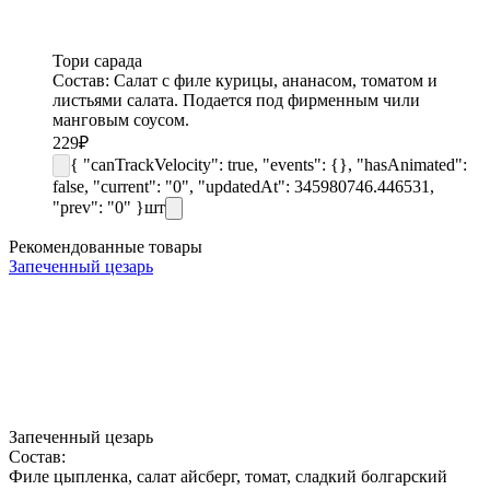
Тори сарада
Состав: Салат с филе курицы, ананасом, томатом и
листьями салата. Подается под фирменным чили
манговым соусом.
229
₽
{ "canTrackVelocity": true, "events": {}, "hasAnimated":
false, "current": "0", "updatedAt": 345980746.446531,
"prev": "0" }
шт
Рекомендованные товары
Запеченный цезарь
Запеченный цезарь
Состав:
Филе цыпленка, салат айсберг, томат, сладкий болгарский