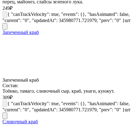
перец, майонез, слайсы зеленого лука.
249
₽
{ "canTrackVelocity": true, "events": {}, "hasAnimated": false,
"current": "0", "updatedAt": 345980771.721979, "prev": "0" }
шт
Запеченный краб
Запеченный краб
Состав:
Тобико, тамаго, сливочный сыр, краб, унаги, кунжут.
309
₽
{ "canTrackVelocity": true, "events": {}, "hasAnimated": false,
"current": "0", "updatedAt": 345980771.721979, "prev": "0" }
шт
Сливочный краб