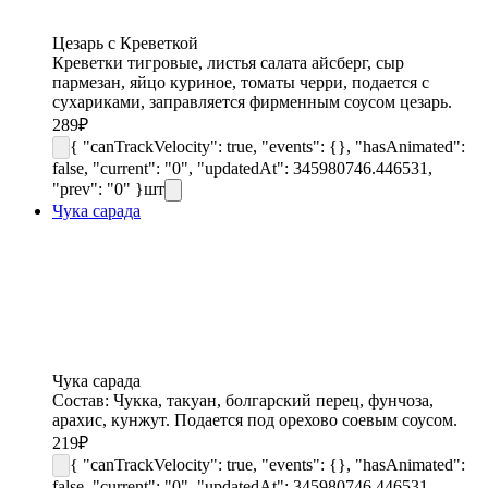
Цезарь с Креветкой
Креветки тигровые, листья салата айсберг, сыр
пармезан, яйцо куриное, томаты черри, подается с
сухариками, заправляется фирменным соусом цезарь.
289
₽
{ "canTrackVelocity": true, "events": {}, "hasAnimated":
false, "current": "0", "updatedAt": 345980746.446531,
"prev": "0" }
шт
Чука сарада
Чука сарада
Состав: Чукка, такуан, болгарский перец, фунчоза,
арахис, кунжут. Подается под орехово соевым соусом.
219
₽
{ "canTrackVelocity": true, "events": {}, "hasAnimated":
false, "current": "0", "updatedAt": 345980746.446531,