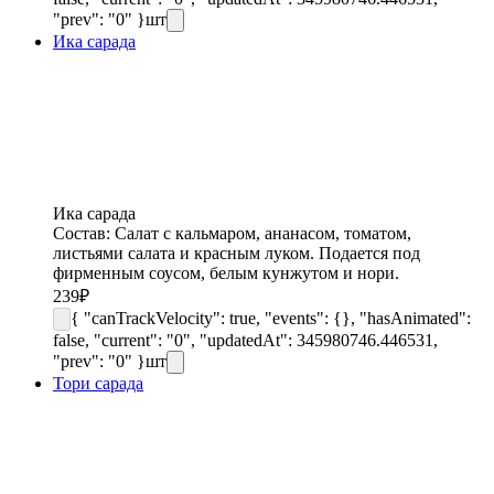
"prev": "0" }
шт
Ика сарада
Ика сарада
Состав: Салат с кальмаром, ананасом, томатом,
листьями салата и красным луком. Подается под
фирменным соусом, белым кунжутом и нори.
239
₽
{ "canTrackVelocity": true, "events": {}, "hasAnimated":
false, "current": "0", "updatedAt": 345980746.446531,
"prev": "0" }
шт
Тори сарада