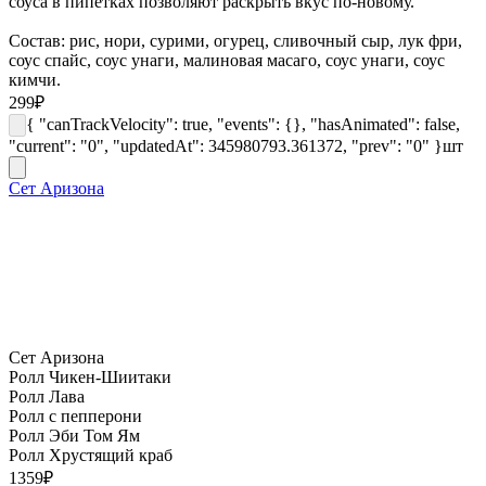
соуса в пипетках позволяют раскрыть вкус по-новому.
Состав: рис, нори, сурими, огурец, сливочный сыр, лук фри,
соус спайс, соус унаги, малиновая масаго, соус унаги, соус
кимчи.
299
₽
{ "canTrackVelocity": true, "events": {}, "hasAnimated": false,
"current": "0", "updatedAt": 345980793.361372, "prev": "0" }
шт
Сет Аризона
Сет Аризона
Ролл Чикен-Шиитаки
Ролл Лава
Ролл с пепперони
Ролл Эби Том Ям
Ролл Хрустящий краб
1359
₽