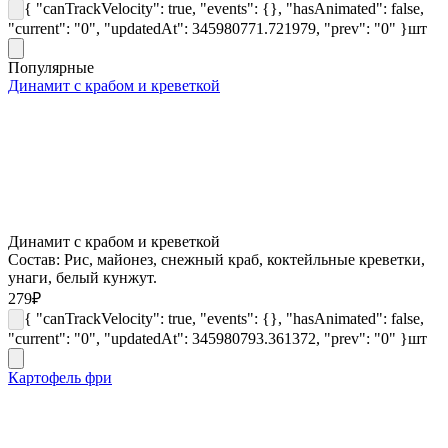
{ "canTrackVelocity": true, "events": {}, "hasAnimated": false,
"current": "0", "updatedAt": 345980771.721979, "prev": "0" }
шт
Популярные
Динамит с крабом и креветкой
Динамит с крабом и креветкой
Состав: Рис, майонез, снежный краб, коктейльные креветки,
унаги, белый кунжут.
279
₽
{ "canTrackVelocity": true, "events": {}, "hasAnimated": false,
"current": "0", "updatedAt": 345980793.361372, "prev": "0" }
шт
Картофель фри