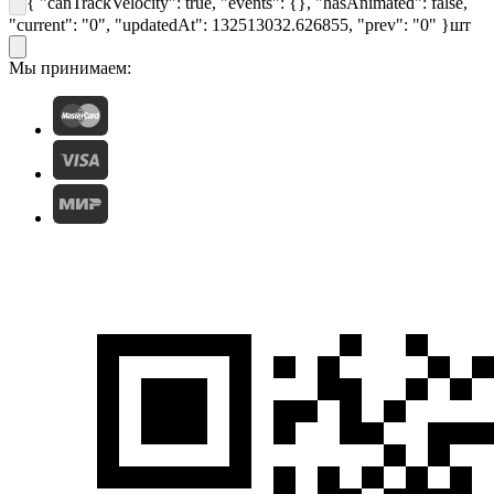
{ "canTrackVelocity": true, "events": {}, "hasAnimated": false,
"current": "0", "updatedAt": 132513032.626855, "prev": "0" }
шт
Мы принимаем: