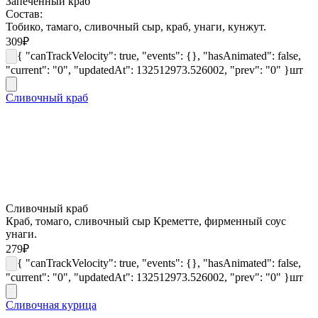
Запеченный краб
Состав:
Тобико, тамаго, сливочный сыр, краб, унаги, кунжут.
309
₽
{ "canTrackVelocity": true, "events": {}, "hasAnimated": false,
"current": "0", "updatedAt": 132512973.526002, "prev": "0" }
шт
Сливочный краб
Сливочный краб
Краб, томаго, сливочный сыр Креметте, фирменный соус
унаги.
279
₽
{ "canTrackVelocity": true, "events": {}, "hasAnimated": false,
"current": "0", "updatedAt": 132512973.526002, "prev": "0" }
шт
Сливочная курица