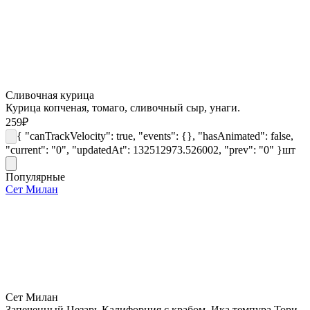
Сливочная курица
Курица копченая, томаго, сливочный сыр, унаги.
259
₽
{ "canTrackVelocity": true, "events": {}, "hasAnimated": false,
"current": "0", "updatedAt": 132512973.526002, "prev": "0" }
шт
Популярные
Сет Милан
Сет Милан
Запеченный Цезарь,Калифорния с крабом, Ика темпура,Тори