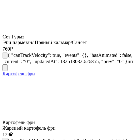
Сет Гурмэ
Эби пармезан/ Пряный кальмар/Сансет
769
₽
{ "canTrackVelocity": true, "events": {}, "hasAnimated": false,
"current": "0", "updatedAt": 132513032.626855, "prev": "0" }
шт
Картофель фри
Картофель фри
Жареный картофель фри
129
₽