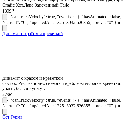
Спайс Хот,Лава,Запеченный Тайо.
1399
₽
{ "canTrackVelocity": true, "events": {}, "hasAnimated": false,
"current": "0", "updatedAt": 132513032.626855, "prev": "0" }
шт
Динамит с крабом и креветкой
Динамит с крабом и креветкой
Состав: Рис, майонез, снежный краб, коктейльные креветки,
унаги, белый кунжут.
279
₽
{ "canTrackVelocity": true, "events": {}, "hasAnimated": false,
"current": "0", "updatedAt": 132513032.626855, "prev": "0" }
шт
Сет Гурмэ