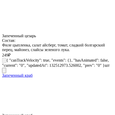
Запеченный цезарь
Состав:
Филе цыпленка, салат айсберг, томат, сладкий болгарский
перец, майонез, слайсы зеленого лука.
249
₽
{ "canTrackVelocity": true, "events": {}, "hasAnimated": false,
"current": "0", "updatedAt": 132512973.526002, "prev": "0" }
шт
Запеченный краб