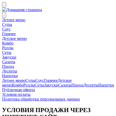
Летнее меню
Супы
Соус
Горячее
Детское меню
Комбо
Роллы
Сеты
Закуски
Салаты
Пицца
Десерты
Напитки
Летнее меню
Супы
Соус
Горячее
Детское
меню
Комбо
Роллы
Сеты
Закуски
Салаты
Пицца
Десерты
Напитки
Публичная оферта
Условия оплаты
Политика обработки персональных данных
УСЛОВИЯ ПРОДАЖИ ЧЕРЕЗ