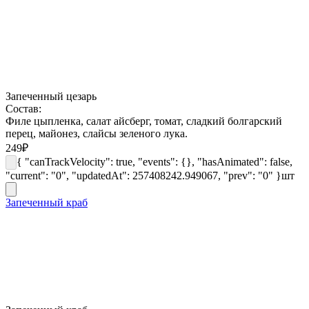
Запеченный цезарь
Состав:
Филе цыпленка, салат айсберг, томат, сладкий болгарский
перец, майонез, слайсы зеленого лука.
249
₽
{ "canTrackVelocity": true, "events": {}, "hasAnimated": false,
"current": "0", "updatedAt": 257408242.949067, "prev": "0" }
шт
Запеченный краб