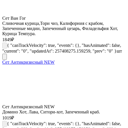
Сет Ван Гог
Сливочная курица,Тори чиз, Калифорния с крабом,
Запеченные мидии, Запеченный цезарь, Филадельфия Хот,
Курица Темпура.
1849
₽
{ "canTrackVelocity": true, "events": {}, "hasAnimated": false,
"current": "0", "updatedAt": 257408275.159259, "prev": "0" }
шт
Сет Антикризисный NEW
Сет Антикризисный NEW
Домино Хот, Лава, Ситори-хот, Запеченный краб.
1019
₽
{ "canTrackVelocity": true, "events": {}, "hasAnimated": false,