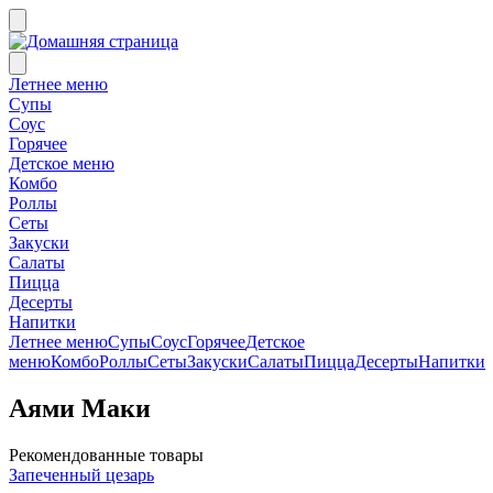
Летнее меню
Супы
Соус
Горячее
Детское меню
Комбо
Роллы
Сеты
Закуски
Салаты
Пицца
Десерты
Напитки
Летнее меню
Супы
Соус
Горячее
Детское
меню
Комбо
Роллы
Сеты
Закуски
Салаты
Пицца
Десерты
Напитки
Аями Маки
Рекомендованные товары
Запеченный цезарь