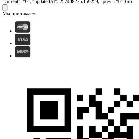
"current": "0", "updatedAt": 257408275.159259, "prev": "0" }
шт
Мы принимаем: