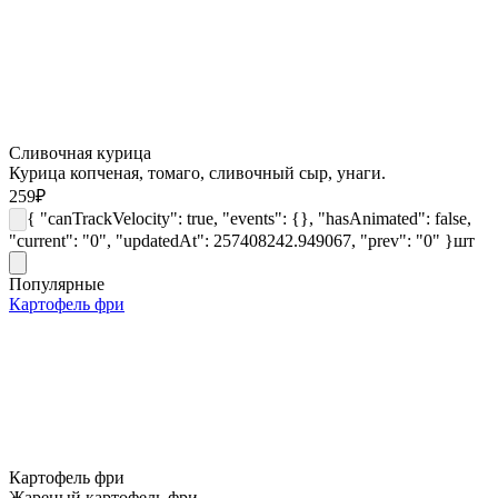
Сливочная курица
Курица копченая, томаго, сливочный сыр, унаги.
259
₽
{ "canTrackVelocity": true, "events": {}, "hasAnimated": false,
"current": "0", "updatedAt": 257408242.949067, "prev": "0" }
шт
Популярные
Картофель фри
Картофель фри
Жареный картофель фри