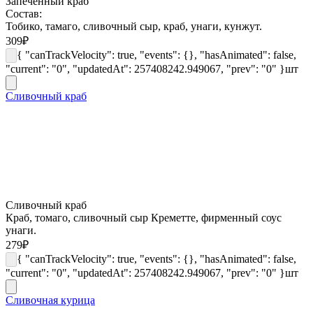
Запеченный краб
Состав:
Тобико, тамаго, сливочный сыр, краб, унаги, кунжут.
309
₽
{ "canTrackVelocity": true, "events": {}, "hasAnimated": false,
"current": "0", "updatedAt": 257408242.949067, "prev": "0" }
шт
Сливочный краб
Сливочный краб
Краб, томаго, сливочный сыр Креметте, фирменный соус
унаги.
279
₽
{ "canTrackVelocity": true, "events": {}, "hasAnimated": false,
"current": "0", "updatedAt": 257408242.949067, "prev": "0" }
шт
Сливочная курица