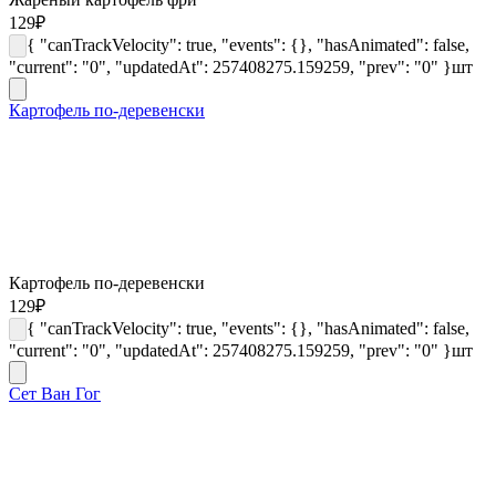
129
₽
{ "canTrackVelocity": true, "events": {}, "hasAnimated": false,
"current": "0", "updatedAt": 257408275.159259, "prev": "0" }
шт
Картофель по-деревенски
Картофель по-деревенски
129
₽
{ "canTrackVelocity": true, "events": {}, "hasAnimated": false,
"current": "0", "updatedAt": 257408275.159259, "prev": "0" }
шт
Сет Ван Гог