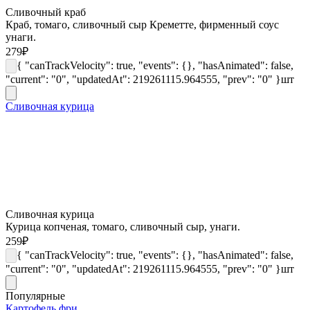
Сливочный краб
Краб, томаго, сливочный сыр Креметте, фирменный соус
унаги.
279
₽
{ "canTrackVelocity": true, "events": {}, "hasAnimated": false,
"current": "0", "updatedAt": 219261115.964555, "prev": "0" }
шт
Сливочная курица
Сливочная курица
Курица копченая, томаго, сливочный сыр, унаги.
259
₽
{ "canTrackVelocity": true, "events": {}, "hasAnimated": false,
"current": "0", "updatedAt": 219261115.964555, "prev": "0" }
шт
Популярные
Картофель фри