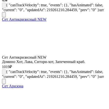
49
₽
{ "canTrackVelocity": true, "events": {}, "hasAnimated": false,
"current": "0", "updatedAt": 219261210.284459, "prev": "0" }
шт
Сет Антикризисный NEW
Сет Антикризисный NEW
Домино Хот, Лава, Ситори-хот, Запеченный краб.
1019
₽
{ "canTrackVelocity": true, "events": {}, "hasAnimated": false,
"current": "0", "updatedAt": 219261210.284459, "prev": "0" }
шт
Сет Аризона