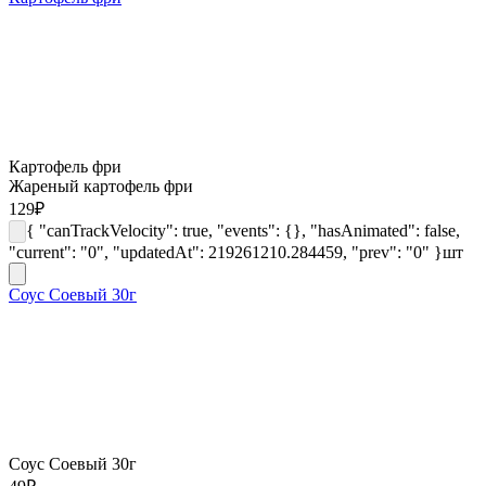
Картофель фри
Жареный картофель фри
129
₽
{ "canTrackVelocity": true, "events": {}, "hasAnimated": false,
"current": "0", "updatedAt": 219261210.284459, "prev": "0" }
шт
Соус Соевый 30г
Соус Соевый 30г