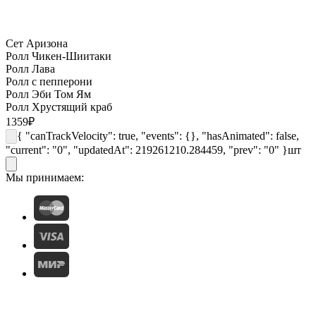
Сет Аризона
Ролл Чикен-Шиитаки
Ролл Лава
Ролл с пепперони
Ролл Эби Том Ям
Ролл Хрустящий краб
1359
₽
{ "canTrackVelocity": true, "events": {}, "hasAnimated": false,
"current": "0", "updatedAt": 219261210.284459, "prev": "0" }
шт
Мы принимаем: