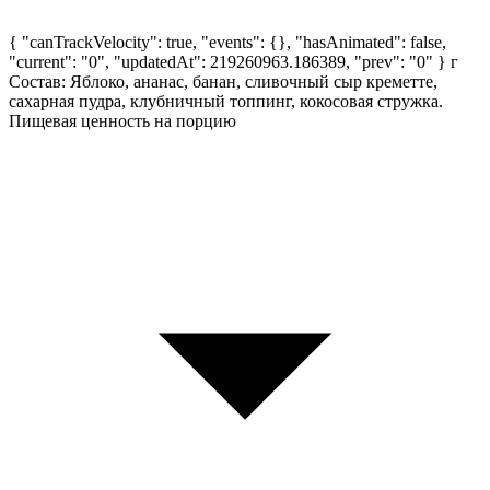
{ "canTrackVelocity": true, "events": {}, "hasAnimated": false,
"current": "0", "updatedAt": 219260963.186389, "prev": "0" }
г
Состав: Яблоко, ананас, банан, cливочный сыр креметте,
сахарная пудра, клубничный топпинг, кокосовая стружка.
Пищевая ценность на порцию