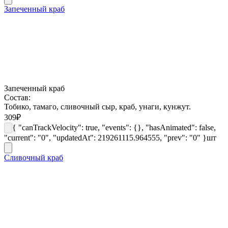
Запеченный краб
Запеченный краб
Состав:
Тобико, тамаго, сливочный сыр, краб, унаги, кунжут.
309
₽
{ "canTrackVelocity": true, "events": {}, "hasAnimated": false,
"current": "0", "updatedAt": 219261115.964555, "prev": "0" }
шт
Сливочный краб