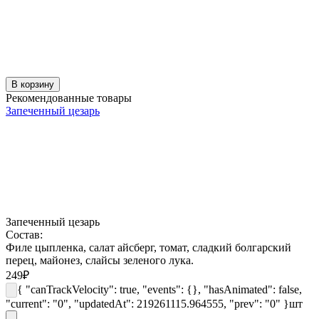
В корзину
Рекомендованные товары
Запеченный цезарь
Запеченный цезарь
Состав:
Филе цыпленка, салат айсберг, томат, сладкий болгарский
перец, майонез, слайсы зеленого лука.
249
₽
{ "canTrackVelocity": true, "events": {}, "hasAnimated": false,
"current": "0", "updatedAt": 219261115.964555, "prev": "0" }
шт