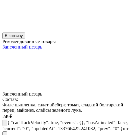
В корзину
Рекомендованные товары
Запеченный цезарь
Запеченный цезарь
Состав:
Филе цыпленка, салат айсберг, томат, сладкий болгарский
перец, майонез, слайсы зеленого лука.
249
₽
{ "canTrackVelocity": true, "events": {}, "hasAnimated": false,
"current": "0", "updatedAt": 133766425.241032, "prev": "0" }
шт