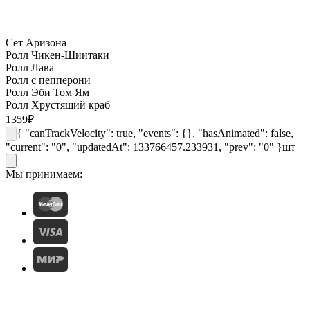
Сет Аризона
Ролл Чикен-Шиитаки
Ролл Лава
Ролл с пепперони
Ролл Эби Том Ям
Ролл Хрустящий краб
1359
₽
{ "canTrackVelocity": true, "events": {}, "hasAnimated": false,
"current": "0", "updatedAt": 133766457.233931, "prev": "0" }
шт
Мы принимаем: