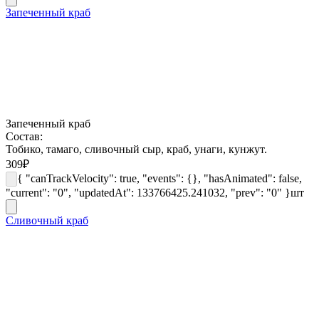
Запеченный краб
Запеченный краб
Состав:
Тобико, тамаго, сливочный сыр, краб, унаги, кунжут.
309
₽
{ "canTrackVelocity": true, "events": {}, "hasAnimated": false,
"current": "0", "updatedAt": 133766425.241032, "prev": "0" }
шт
Сливочный краб