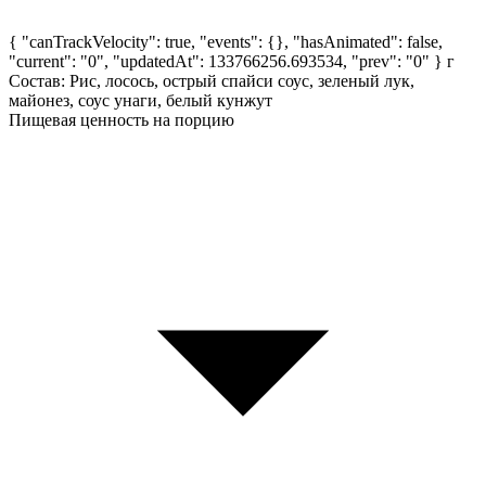
{ "canTrackVelocity": true, "events": {}, "hasAnimated": false,
"current": "0", "updatedAt": 133766256.693534, "prev": "0" }
г
Состав: Рис, лосось, острый спайси соус, зеленый лук,
майонез, соус унаги, белый кунжут
Пищевая ценность на порцию