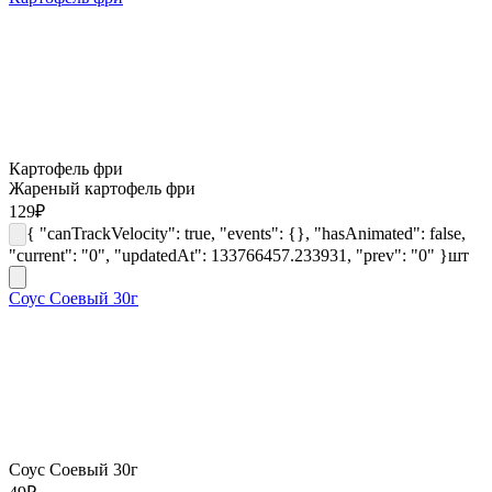
Картофель фри
Жареный картофель фри
129
₽
{ "canTrackVelocity": true, "events": {}, "hasAnimated": false,
"current": "0", "updatedAt": 133766457.233931, "prev": "0" }
шт
Соус Соевый 30г
Соус Соевый 30г