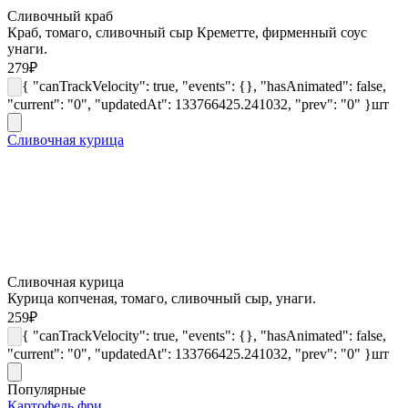
Сливочный краб
Краб, томаго, сливочный сыр Креметте, фирменный соус
унаги.
279
₽
{ "canTrackVelocity": true, "events": {}, "hasAnimated": false,
"current": "0", "updatedAt": 133766425.241032, "prev": "0" }
шт
Сливочная курица
Сливочная курица
Курица копченая, томаго, сливочный сыр, унаги.
259
₽
{ "canTrackVelocity": true, "events": {}, "hasAnimated": false,
"current": "0", "updatedAt": 133766425.241032, "prev": "0" }
шт
Популярные
Картофель фри