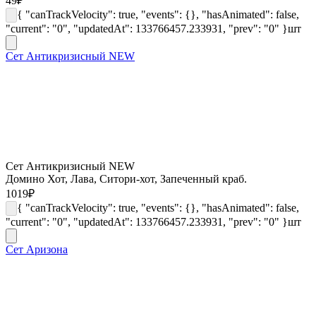
49
₽
{ "canTrackVelocity": true, "events": {}, "hasAnimated": false,
"current": "0", "updatedAt": 133766457.233931, "prev": "0" }
шт
Сет Антикризисный NEW
Сет Антикризисный NEW
Домино Хот, Лава, Ситори-хот, Запеченный краб.
1019
₽
{ "canTrackVelocity": true, "events": {}, "hasAnimated": false,
"current": "0", "updatedAt": 133766457.233931, "prev": "0" }
шт
Сет Аризона