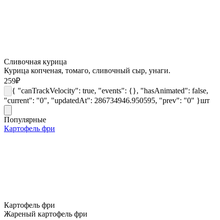
Сливочная курица
Курица копченая, томаго, сливочный сыр, унаги.
259
₽
{ "canTrackVelocity": true, "events": {}, "hasAnimated": false,
"current": "0", "updatedAt": 286734946.950595, "prev": "0" }
шт
Популярные
Картофель фри
Картофель фри
Жареный картофель фри