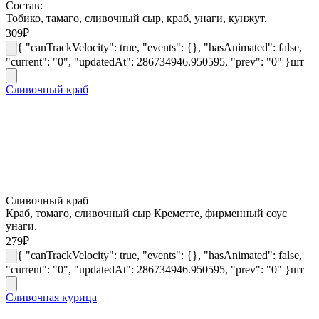
Состав:
Тобико, тамаго, сливочный сыр, краб, унаги, кунжут.
309
₽
{ "canTrackVelocity": true, "events": {}, "hasAnimated": false,
"current": "0", "updatedAt": 286734946.950595, "prev": "0" }
шт
Сливочный краб
Сливочный краб
Краб, томаго, сливочный сыр Креметте, фирменный соус
унаги.
279
₽
{ "canTrackVelocity": true, "events": {}, "hasAnimated": false,
"current": "0", "updatedAt": 286734946.950595, "prev": "0" }
шт
Сливочная курица