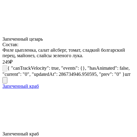
Запеченный цезарь
Состав:
Филе цыпленка, салат айсберг, томат, сладкий болгарский
перец, майонез, слайсы зеленого лука.
249
₽
{ "canTrackVelocity": true, "events": {}, "hasAnimated": false,
"current": "0", "updatedAt": 286734946.950595, "prev": "0" }
шт
Запеченный краб
Запеченный краб