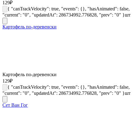
129
₽
{ "canTrackVelocity": true, "events": {}, "hasAnimated": false,
"current": "0", "updatedAt": 286734992.776828, "prev": "0" }
шт
Картофель по-деревенски
Картофель по-деревенски
129
₽
{ "canTrackVelocity": true, "events": {}, "hasAnimated": false,
"current": "0", "updatedAt": 286734992.776828, "prev": "0" }
шт
Сет Ван Гог