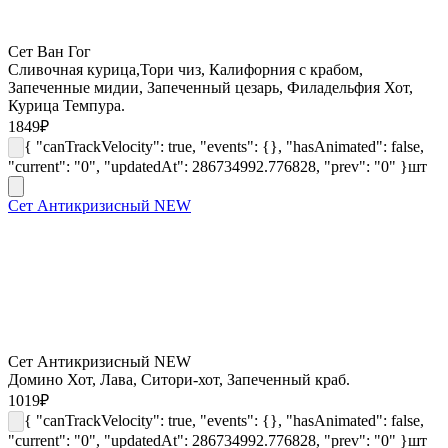
Сет Ван Гог
Сливочная курица,Тори чиз, Калифорния с крабом,
Запеченные мидии, Запеченный цезарь, Филадельфия Хот,
Курица Темпура.
1849
₽
{ "canTrackVelocity": true, "events": {}, "hasAnimated": false,
"current": "0", "updatedAt": 286734992.776828, "prev": "0" }
шт
Сет Антикризисный NEW
Сет Антикризисный NEW
Домино Хот, Лава, Ситори-хот, Запеченный краб.
1019
₽
{ "canTrackVelocity": true, "events": {}, "hasAnimated": false,
"current": "0", "updatedAt": 286734992.776828, "prev": "0" }
шт