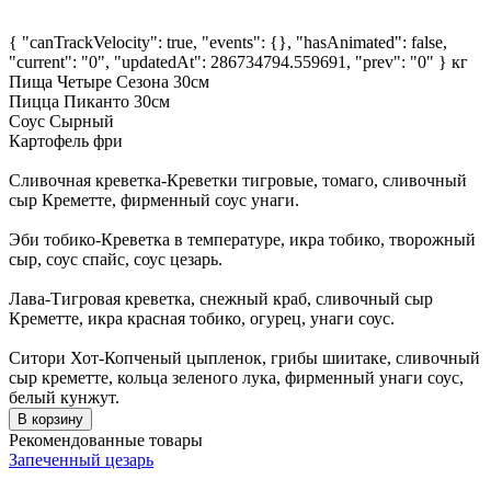
{ "canTrackVelocity": true, "events": {}, "hasAnimated": false,
"current": "0", "updatedAt": 286734794.559691, "prev": "0" }
кг
Пища Четыре Сезона 30см
Пицца Пиканто 30см
Соус Сырный
Картофель фри
Сливочная креветка-Креветки тигровые, томаго, сливочный
сыр Креметте, фирменный соус унаги.
Эби тобико-Креветка в температуре, икра тобико, творожный
сыр, соус спайс, соус цезарь.
Лава-Тигровая креветка, снежный краб, сливочный сыр
Креметте, икра красная тобико, огурец, унаги соус.
Ситори Хот-Копченый цыпленок, грибы шиитаке, сливочный
сыр креметте, кольца зеленого лука, фирменный унаги соус,
белый кунжут.
В корзину
Рекомендованные товары
Запеченный цезарь