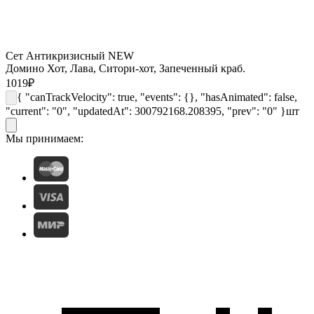
Сет Антикризисный NEW
Домино Хот, Лава, Ситори-хот, Запеченный краб.
1019
₽
{ "canTrackVelocity": true, "events": {}, "hasAnimated": false,
"current": "0", "updatedAt": 300792168.208395, "prev": "0" }
шт
Мы принимаем: