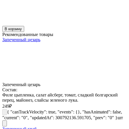
В корзину
Рекомендованные товары
Запеченный цезарь
Запеченный цезарь
Состав:
Филе цыпленка, салат айсберг, томат, сладкий болгарский
перец, майонез, слайсы зеленого лука.
249
₽
{ "canTrackVelocity": true, "events": {}, "hasAnimated": false,
"current": "0", "updatedAt": 300792136.591705, "prev": "0" }
шт
Запеченный краб