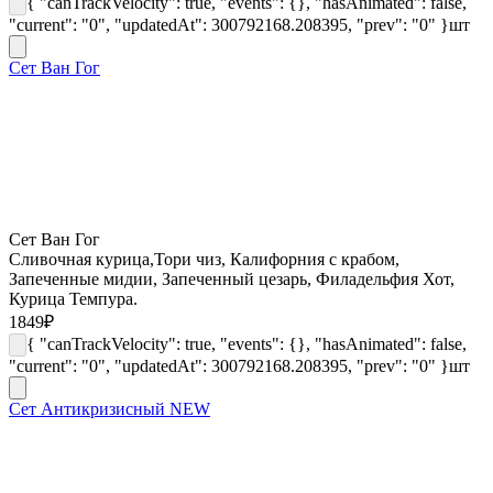
{ "canTrackVelocity": true, "events": {}, "hasAnimated": false,
"current": "0", "updatedAt": 300792168.208395, "prev": "0" }
шт
Сет Ван Гог
Сет Ван Гог
Сливочная курица,Тори чиз, Калифорния с крабом,
Запеченные мидии, Запеченный цезарь, Филадельфия Хот,
Курица Темпура.
1849
₽
{ "canTrackVelocity": true, "events": {}, "hasAnimated": false,
"current": "0", "updatedAt": 300792168.208395, "prev": "0" }
шт
Сет Антикризисный NEW