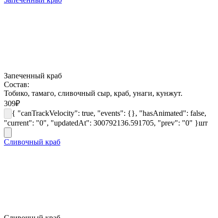
Запеченный краб
Состав:
Тобико, тамаго, сливочный сыр, краб, унаги, кунжут.
309
₽
{ "canTrackVelocity": true, "events": {}, "hasAnimated": false,
"current": "0", "updatedAt": 300792136.591705, "prev": "0" }
шт
Сливочный краб
Сливочный краб