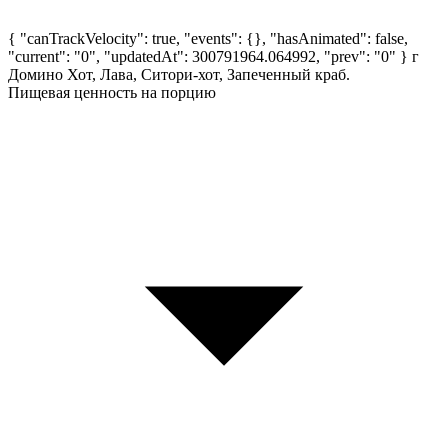
{ "canTrackVelocity": true, "events": {}, "hasAnimated": false,
"current": "0", "updatedAt": 300791964.064992, "prev": "0" }
г
Домино Хот, Лава, Ситори-хот, Запеченный краб.
Пищевая ценность на порцию