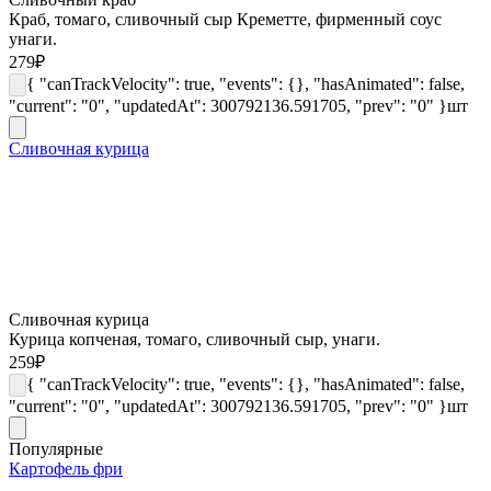
Краб, томаго, сливочный сыр Креметте, фирменный соус
унаги.
279
₽
{ "canTrackVelocity": true, "events": {}, "hasAnimated": false,
"current": "0", "updatedAt": 300792136.591705, "prev": "0" }
шт
Сливочная курица
Сливочная курица
Курица копченая, томаго, сливочный сыр, унаги.
259
₽
{ "canTrackVelocity": true, "events": {}, "hasAnimated": false,
"current": "0", "updatedAt": 300792136.591705, "prev": "0" }
шт
Популярные
Картофель фри