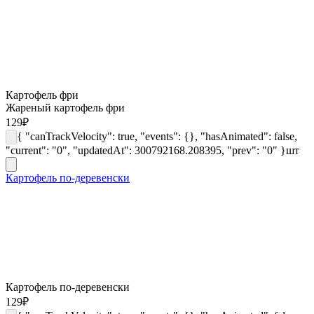
Картофель фри
Жареный картофель фри
129
₽
{ "canTrackVelocity": true, "events": {}, "hasAnimated": false,
"current": "0", "updatedAt": 300792168.208395, "prev": "0" }
шт
Картофель по-деревенски
Картофель по-деревенски
129
₽