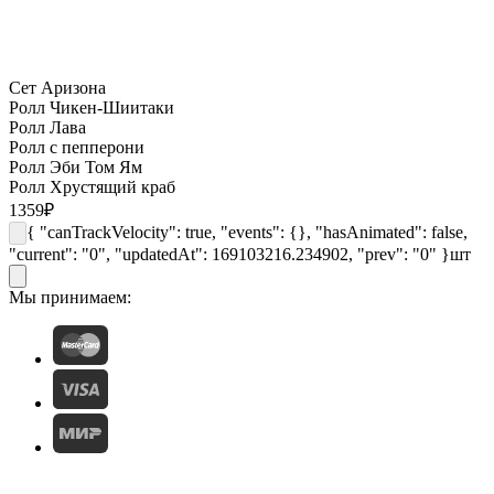
Сет Аризона
Ролл Чикен-Шиитаки
Ролл Лава
Ролл с пепперони
Ролл Эби Том Ям
Ролл Хрустящий краб
1359
₽
{ "canTrackVelocity": true, "events": {}, "hasAnimated": false,
"current": "0", "updatedAt": 169103216.234902, "prev": "0" }
шт
Мы принимаем: