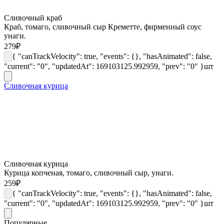
Сливочный краб
Краб, томаго, сливочный сыр Креметте, фирменный соус
унаги.
279
₽
{ "canTrackVelocity": true, "events": {}, "hasAnimated": false,
"current": "0", "updatedAt": 169103125.992959, "prev": "0" }
шт
Сливочная курица
Сливочная курица
Курица копченая, томаго, сливочный сыр, унаги.
259
₽
{ "canTrackVelocity": true, "events": {}, "hasAnimated": false,
"current": "0", "updatedAt": 169103125.992959, "prev": "0" }
шт
Популярные