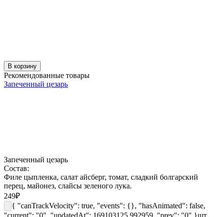
В корзину
Рекомендованные товары
Запеченный цезарь
Запеченный цезарь
Состав:
Филе цыпленка, салат айсберг, томат, сладкий болгарский
перец, майонез, слайсы зеленого лука.
249
₽
{ "canTrackVelocity": true, "events": {}, "hasAnimated": false,
"current": "0", "updatedAt": 169103125.992959, "prev": "0" }
шт