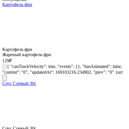
Картофель фри
Картофель фри
Жареный картофель фри
129
₽
{ "canTrackVelocity": true, "events": {}, "hasAnimated": false,
"current": "0", "updatedAt": 169103216.234902, "prev": "0" }
шт
Соус Соевый 30г
Соус Соевый 30г