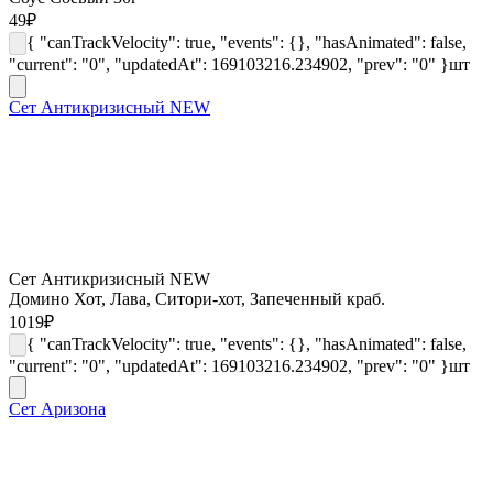
49
₽
{ "canTrackVelocity": true, "events": {}, "hasAnimated": false,
"current": "0", "updatedAt": 169103216.234902, "prev": "0" }
шт
Сет Антикризисный NEW
Сет Антикризисный NEW
Домино Хот, Лава, Ситори-хот, Запеченный краб.
1019
₽
{ "canTrackVelocity": true, "events": {}, "hasAnimated": false,
"current": "0", "updatedAt": 169103216.234902, "prev": "0" }
шт
Сет Аризона