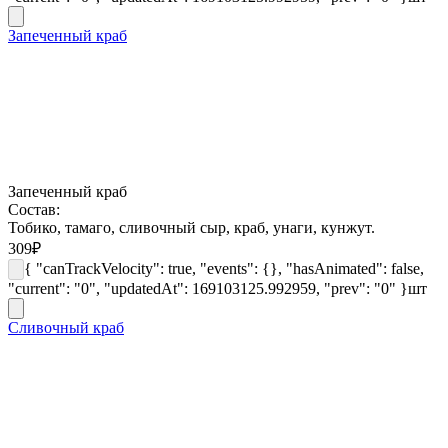
Запеченный краб
Запеченный краб
Состав:
Тобико, тамаго, сливочный сыр, краб, унаги, кунжут.
309
₽
{ "canTrackVelocity": true, "events": {}, "hasAnimated": false,
"current": "0", "updatedAt": 169103125.992959, "prev": "0" }
шт
Сливочный краб