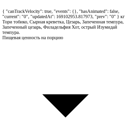
{ "canTrackVelocity": true, "events": {}, "hasAnimated": false,
"current": "0", "updatedAt": 169102953.817973, "prev": "0" }
кг
Тори тобико, Сырная креветка, Цезарь, Запеченная темпура,
Запеченный цезарь, Филадельфия Хот, острый Изумидай
темпура.
Пищевая ценность на порцию