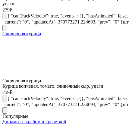
унаги.
279
₽
{ "canTrackVelocity": true, "events": {}, "hasAnimated": false,
"current": "0", "updatedAt": 370773271.224693, "prev": "0" }
шт
Сливочная курица
Сливочная курица
Курица копченая, томаго, сливочный сыр, унаги.
259
₽
{ "canTrackVelocity": true, "events": {}, "hasAnimated": false,
"current": "0", "updatedAt": 370773271.224693, "prev": "0" }
шт
Популярные
Динамит с крабом и креветкой