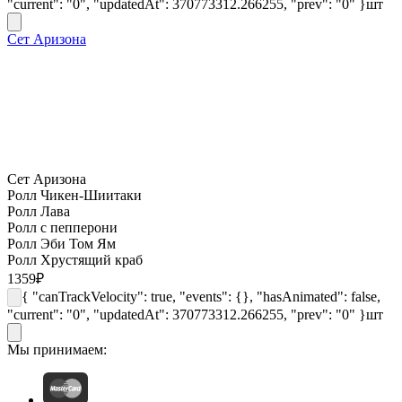
"current": "0", "updatedAt": 370773312.266255, "prev": "0" }
шт
Сет Аризона
Сет Аризона
Ролл Чикен-Шиитаки
Ролл Лава
Ролл с пепперони
Ролл Эби Том Ям
Ролл Хрустящий краб
1359
₽
{ "canTrackVelocity": true, "events": {}, "hasAnimated": false,
"current": "0", "updatedAt": 370773312.266255, "prev": "0" }
шт
Мы принимаем: