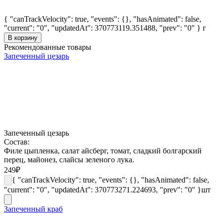
{ "canTrackVelocity": true, "events": {}, "hasAnimated": false,
"current": "0", "updatedAt": 370773119.351488, "prev": "0" }
г
В корзину
Рекомендованные товары
Запеченный цезарь
Запеченный цезарь
Состав:
Филе цыпленка, салат айсберг, томат, сладкий болгарский
перец, майонез, слайсы зеленого лука.
249
₽
{ "canTrackVelocity": true, "events": {}, "hasAnimated": false,
"current": "0", "updatedAt": 370773271.224693, "prev": "0" }
шт
Запеченный краб