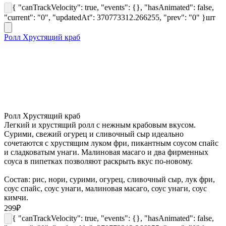
{ "canTrackVelocity": true, "events": {}, "hasAnimated": false,
"current": "0", "updatedAt": 370773312.266255, "prev": "0" }
шт
Ролл Хрустящий краб
Ролл Хрустящий краб
Легкий и хрустящий ролл с нежным крабовым вкусом.
Сурими, свежий огурец и сливочный сыр идеально
сочетаются с хрустящим луком фри, пикантным соусом спайс
и сладковатым унаги. Малиновая масаго и два фирменных
соуса в пипетках позволяют раскрыть вкус по-новому.
Состав: рис, нори, сурими, огурец, сливочный сыр, лук фри,
соус спайс, соус унаги, малиновая масаго, соус унаги, соус
кимчи.
299
₽
{ "canTrackVelocity": true, "events": {}, "hasAnimated": false,