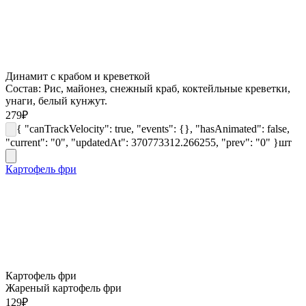
Динамит с крабом и креветкой
Состав: Рис, майонез, снежный краб, коктейльные креветки,
унаги, белый кунжут.
279
₽
{ "canTrackVelocity": true, "events": {}, "hasAnimated": false,
"current": "0", "updatedAt": 370773312.266255, "prev": "0" }
шт
Картофель фри
Картофель фри
Жареный картофель фри
129
₽