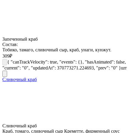
Запеченный краб
Состав:
Тобико, тамаго, сливочный сыр, краб, унаги, кунжут.
309
₽
{ "canTrackVelocity": true, "events": {}, "hasAnimated": false,
"current": "0", "updatedAt": 370773271.224693, "prev": "0" }
шт
Сливочный краб
Сливочный краб
Краб, томаго, сливочный сыр Креметте, фирменный соус