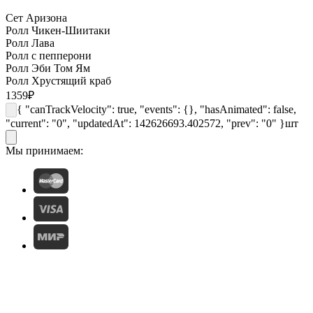
Сет Аризона
Ролл Чикен-Шиитаки
Ролл Лава
Ролл с пепперони
Ролл Эби Том Ям
Ролл Хрустящий краб
1359
₽
{ "canTrackVelocity": true, "events": {}, "hasAnimated": false,
"current": "0", "updatedAt": 142626693.402572, "prev": "0" }
шт
Мы принимаем: