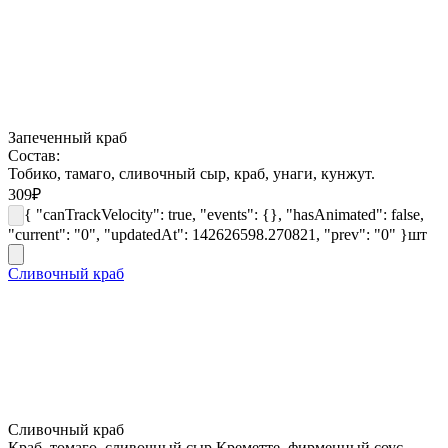
Запеченный краб
Состав:
Тобико, тамаго, сливочный сыр, краб, унаги, кунжут.
309
₽
{ "canTrackVelocity": true, "events": {}, "hasAnimated": false,
"current": "0", "updatedAt": 142626598.270821, "prev": "0" }
шт
Сливочный краб
Сливочный краб
Краб, томаго, сливочный сыр Креметте, фирменный соус