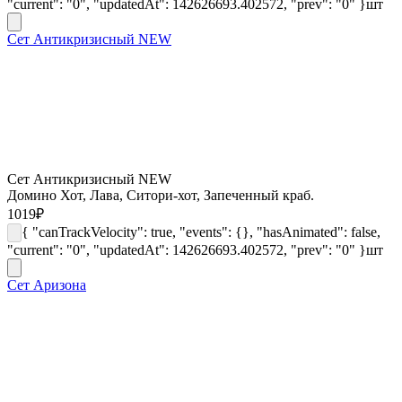
"current": "0", "updatedAt": 142626693.402572, "prev": "0" }
шт
Сет Антикризисный NEW
Сет Антикризисный NEW
Домино Хот, Лава, Ситори-хот, Запеченный краб.
1019
₽
{ "canTrackVelocity": true, "events": {}, "hasAnimated": false,
"current": "0", "updatedAt": 142626693.402572, "prev": "0" }
шт
Сет Аризона