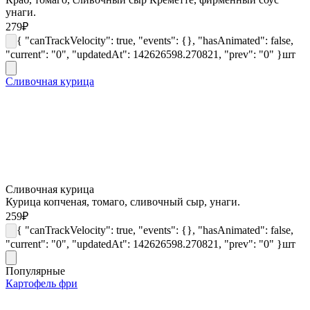
унаги.
279
₽
{ "canTrackVelocity": true, "events": {}, "hasAnimated": false,
"current": "0", "updatedAt": 142626598.270821, "prev": "0" }
шт
Сливочная курица
Сливочная курица
Курица копченая, томаго, сливочный сыр, унаги.
259
₽
{ "canTrackVelocity": true, "events": {}, "hasAnimated": false,
"current": "0", "updatedAt": 142626598.270821, "prev": "0" }
шт
Популярные
Картофель фри