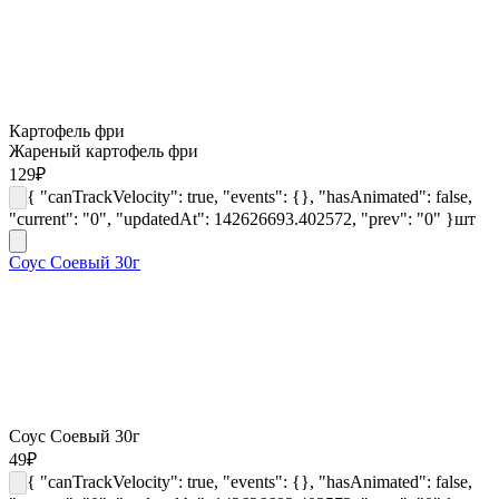
Картофель фри
Жареный картофель фри
129
₽
{ "canTrackVelocity": true, "events": {}, "hasAnimated": false,
"current": "0", "updatedAt": 142626693.402572, "prev": "0" }
шт
Соус Соевый 30г
Соус Соевый 30г
49
₽
{ "canTrackVelocity": true, "events": {}, "hasAnimated": false,