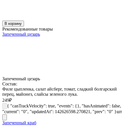
В корзину
Рекомендованные товары
Запеченный цезарь
Запеченный цезарь
Состав:
Филе цыпленка, салат айсберг, томат, сладкий болгарский
перец, майонез, слайсы зеленого лука.
249
₽
{ "canTrackVelocity": true, "events": {}, "hasAnimated": false,
"current": "0", "updatedAt": 142626598.270821, "prev": "0" }
шт
Запеченный краб