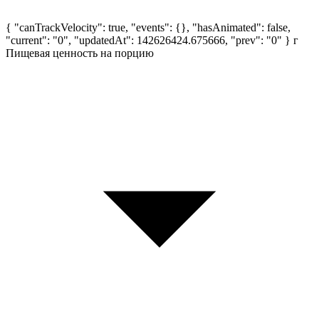
{ "canTrackVelocity": true, "events": {}, "hasAnimated": false,
"current": "0", "updatedAt": 142626424.675666, "prev": "0" }
г
Пищевая ценность на порцию