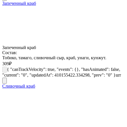
Запеченный краб
Запеченный краб
Состав:
Тобико, тамаго, сливочный сыр, краб, унаги, кунжут.
309
₽
{ "canTrackVelocity": true, "events": {}, "hasAnimated": false,
"current": "0", "updatedAt": 410155422.334298, "prev": "0" }
шт
Сливочный краб