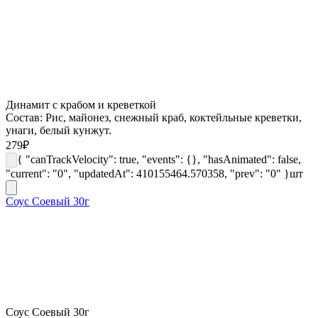
Динамит с крабом и креветкой
Состав: Рис, майонез, снежный краб, коктейльные креветки,
унаги, белый кунжут.
279
₽
{ "canTrackVelocity": true, "events": {}, "hasAnimated": false,
"current": "0", "updatedAt": 410155464.570358, "prev": "0" }
шт
Соус Соевый 30г
Соус Соевый 30г