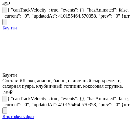
49
₽
{ "canTrackVelocity": true, "events": {}, "hasAnimated": false,
"current": "0", "updatedAt": 410155464.570358, "prev": "0" }
шт
Баунти
Баунти
Состав: Яблоко, ананас, банан, cливочный сыр креметте,
сахарная пудра, клубничный топпинг, кокосовая стружка.
239
₽
{ "canTrackVelocity": true, "events": {}, "hasAnimated": false,
"current": "0", "updatedAt": 410155464.570358, "prev": "0" }
шт
Картофель фри