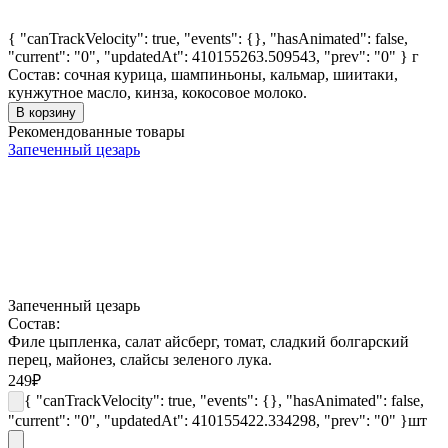
{ "canTrackVelocity": true, "events": {}, "hasAnimated": false,
"current": "0", "updatedAt": 410155263.509543, "prev": "0" }
г
Состав: сочная курица, шампиньоны, кальмар, шиитаки,
кунжутное масло, кинза, кокосовое молоко.
В корзину
Рекомендованные товары
Запеченный цезарь
Запеченный цезарь
Состав:
Филе цыпленка, салат айсберг, томат, сладкий болгарский
перец, майонез, слайсы зеленого лука.
249
₽
{ "canTrackVelocity": true, "events": {}, "hasAnimated": false,
"current": "0", "updatedAt": 410155422.334298, "prev": "0" }
шт