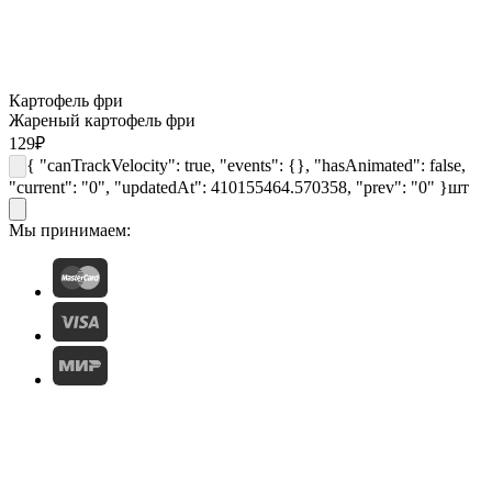
Картофель фри
Жареный картофель фри
129
₽
{ "canTrackVelocity": true, "events": {}, "hasAnimated": false,
"current": "0", "updatedAt": 410155464.570358, "prev": "0" }
шт
Мы принимаем: