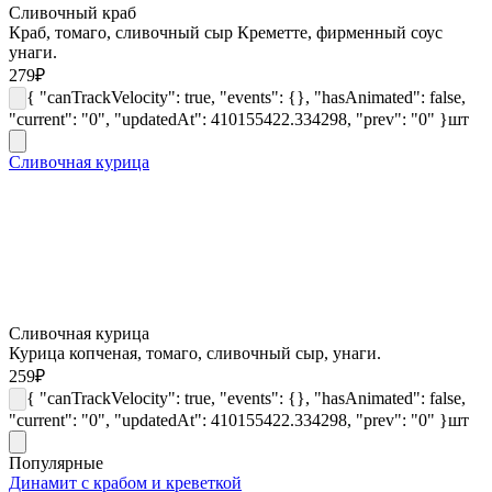
Сливочный краб
Краб, томаго, сливочный сыр Креметте, фирменный соус
унаги.
279
₽
{ "canTrackVelocity": true, "events": {}, "hasAnimated": false,
"current": "0", "updatedAt": 410155422.334298, "prev": "0" }
шт
Сливочная курица
Сливочная курица
Курица копченая, томаго, сливочный сыр, унаги.
259
₽
{ "canTrackVelocity": true, "events": {}, "hasAnimated": false,
"current": "0", "updatedAt": 410155422.334298, "prev": "0" }
шт
Популярные
Динамит с крабом и креветкой