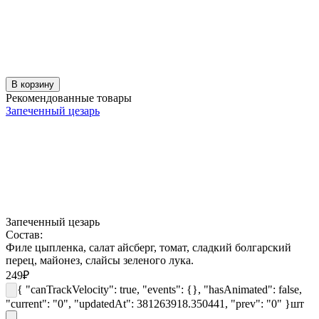
В корзину
Рекомендованные товары
Запеченный цезарь
Запеченный цезарь
Состав:
Филе цыпленка, салат айсберг, томат, сладкий болгарский
перец, майонез, слайсы зеленого лука.
249
₽
{ "canTrackVelocity": true, "events": {}, "hasAnimated": false,
"current": "0", "updatedAt": 381263918.350441, "prev": "0" }
шт