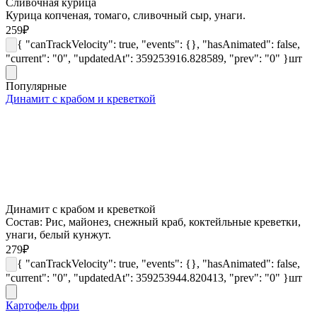
Сливочная курица
Курица копченая, томаго, сливочный сыр, унаги.
259
₽
{ "canTrackVelocity": true, "events": {}, "hasAnimated": false,
"current": "0", "updatedAt": 359253916.828589, "prev": "0" }
шт
Популярные
Динамит с крабом и креветкой
Динамит с крабом и креветкой
Состав: Рис, майонез, снежный краб, коктейльные креветки,
унаги, белый кунжут.
279
₽
{ "canTrackVelocity": true, "events": {}, "hasAnimated": false,
"current": "0", "updatedAt": 359253944.820413, "prev": "0" }
шт
Картофель фри