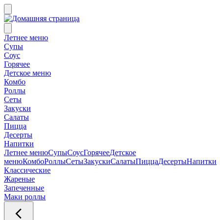
Летнее меню
Супы
Соус
Горячее
Детское меню
Комбо
Роллы
Сеты
Закуски
Салаты
Пицца
Десерты
Напитки
Летнее меню
Супы
Соус
Горячее
Детское
меню
Комбо
Роллы
Сеты
Закуски
Салаты
Пицца
Десерты
Напитки
Классические
Жареные
Запеченные
Маки роллы