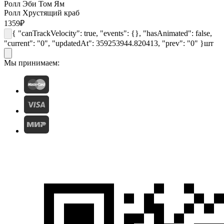
Ролл Эби Том Ям
Ролл Хрустящий краб
1359
₽
{ "canTrackVelocity": true, "events": {}, "hasAnimated": false,
"current": "0", "updatedAt": 359253944.820413, "prev": "0" }
шт
Мы принимаем: