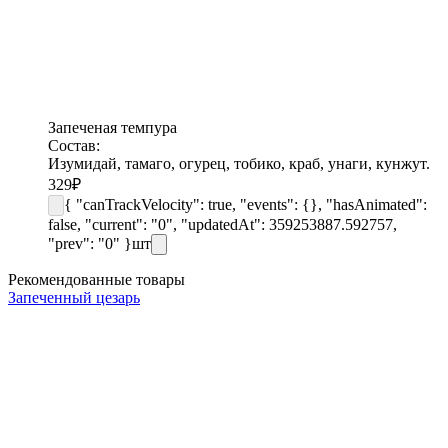
Запеченая темпура
Состав:
Изумидай, тамаго, огурец, тобико, краб, унаги, кунжут.
329
₽
{ "canTrackVelocity": true, "events": {}, "hasAnimated":
false, "current": "0", "updatedAt": 359253887.592757,
"prev": "0" }
шт
Рекомендованные товары
Запеченный цезарь