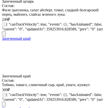
Запеченный цезарь
Состав:
Филе цыпленка, салат айсберг, томат, сладкий болгарский
перец, майонез, слайсы зеленого лука.
249
₽
{ "canTrackVelocity": true, "events": {}, "hasAnimated": false,
"current": "0", "updatedAt": 359253916.828589, "prev": "0" }
шт
Запеченный краб
Запеченный краб
Состав:
Тобико, тамаго, сливочный сыр, краб, унаги, кунжут.
309
₽
{ "canTrackVelocity": true, "events": {}, "hasAnimated": false,
"current": "0", "updatedAt": 359253916.828589, "prev": "0" }
шт