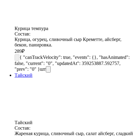
Курица темпура
Состав:
Курица, огурец, сливочный сыр Креметте, айсберг,
бекон, панировка.
289
₽
{ "canTrackVelocity": true, "events": {}, "hasAnimated":
false, "current": "0", "updatedAt": 359253887.592757,
"prev": "0" }
шт
Тайский
Тайский
Состав:
Жареная курица, сливочный сыр, салат айсберг, сладкий