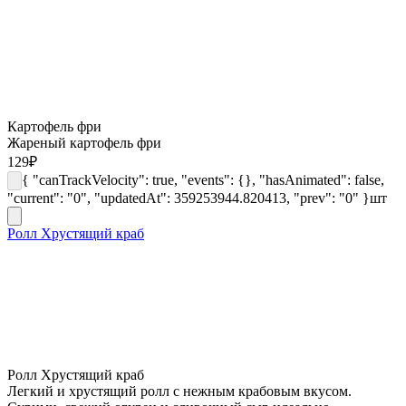
Картофель фри
Жареный картофель фри
129
₽
{ "canTrackVelocity": true, "events": {}, "hasAnimated": false,
"current": "0", "updatedAt": 359253944.820413, "prev": "0" }
шт
Ролл Хрустящий краб
Ролл Хрустящий краб
Легкий и хрустящий ролл с нежным крабовым вкусом.