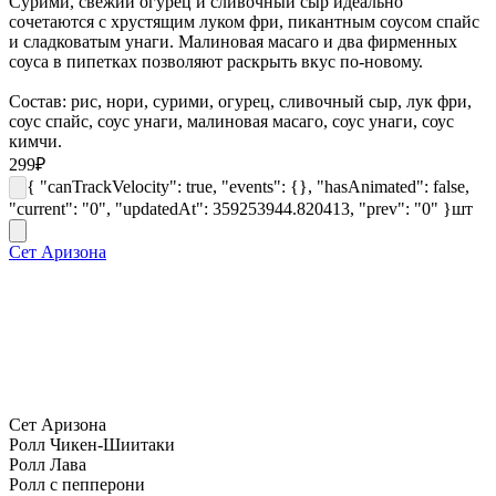
Сурими, свежий огурец и сливочный сыр идеально
сочетаются с хрустящим луком фри, пикантным соусом спайс
и сладковатым унаги. Малиновая масаго и два фирменных
соуса в пипетках позволяют раскрыть вкус по-новому.
Состав: рис, нори, сурими, огурец, сливочный сыр, лук фри,
соус спайс, соус унаги, малиновая масаго, соус унаги, соус
кимчи.
299
₽
{ "canTrackVelocity": true, "events": {}, "hasAnimated": false,
"current": "0", "updatedAt": 359253944.820413, "prev": "0" }
шт
Сет Аризона
Сет Аризона
Ролл Чикен-Шиитаки
Ролл Лава
Ролл с пепперони