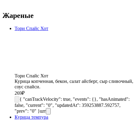
Жареные
Тори Спайс Хот
Тори Спайс Хот
Курица копченная, бекон, салат айсберг, сыр сливочный,
соус спайси.
269
₽
{ "canTrackVelocity": true, "events": {}, "hasAnimated":
false, "current": "0", "updatedAt": 359253887.592757,
"prev": "0" }
шт
Курица темпура