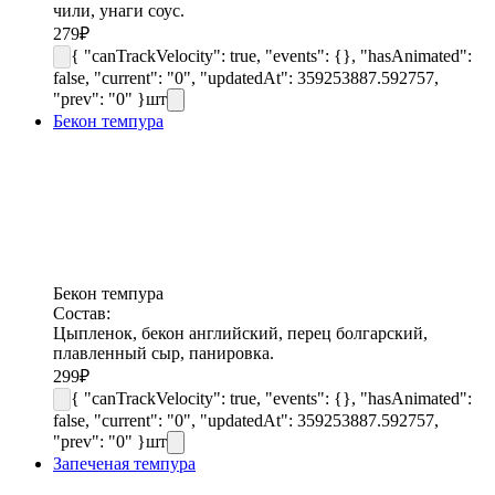
чили, унаги соус.
279
₽
{ "canTrackVelocity": true, "events": {}, "hasAnimated":
false, "current": "0", "updatedAt": 359253887.592757,
"prev": "0" }
шт
Бекон темпура
Бекон темпура
Состав:
Цыпленок, бекон английский, перец болгарский,
плавленный сыр, панировка.
299
₽
{ "canTrackVelocity": true, "events": {}, "hasAnimated":
false, "current": "0", "updatedAt": 359253887.592757,
"prev": "0" }
шт
Запеченая темпура