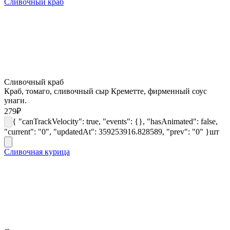
Сливочный краб
Сливочный краб
Краб, томаго, сливочный сыр Креметте, фирменный соус
унаги.
279
₽
{ "canTrackVelocity": true, "events": {}, "hasAnimated": false,
"current": "0", "updatedAt": 359253916.828589, "prev": "0" }
шт
Сливочная курица