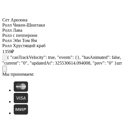
Сет Аризона
Ролл Чикен-Шиитаки
Ролл Лава
Ролл с пепперони
Ролл Эби Том Ям
Ролл Хрустящий краб
1359
₽
{ "canTrackVelocity": true, "events": {}, "hasAnimated": false,
"current": "0", "updatedAt": 325530614.094008, "prev": "0" }
шт
Мы принимаем: