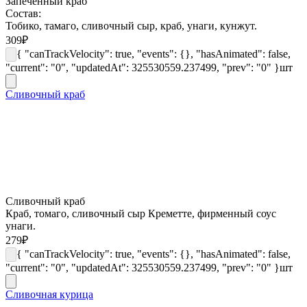
Запеченный краб
Состав:
Тобико, тамаго, сливочный сыр, краб, унаги, кунжут.
309
₽
{ "canTrackVelocity": true, "events": {}, "hasAnimated": false,
"current": "0", "updatedAt": 325530559.237499, "prev": "0" }
шт
Сливочный краб
Сливочный краб
Краб, томаго, сливочный сыр Креметте, фирменный соус
унаги.
279
₽
{ "canTrackVelocity": true, "events": {}, "hasAnimated": false,
"current": "0", "updatedAt": 325530559.237499, "prev": "0" }
шт
Сливочная курица