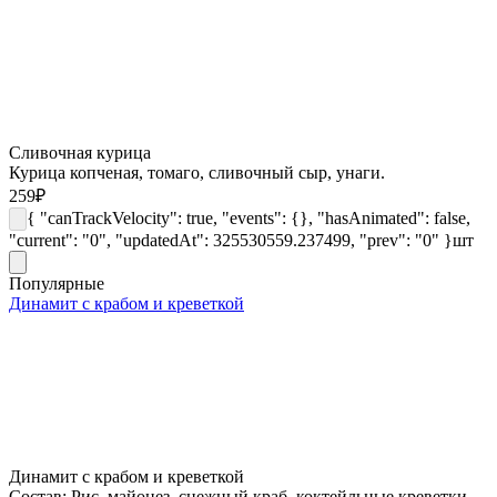
Сливочная курица
Курица копченая, томаго, сливочный сыр, унаги.
259
₽
{ "canTrackVelocity": true, "events": {}, "hasAnimated": false,
"current": "0", "updatedAt": 325530559.237499, "prev": "0" }
шт
Популярные
Динамит с крабом и креветкой
Динамит с крабом и креветкой
Состав: Рис, майонез, снежный краб, коктейльные креветки,