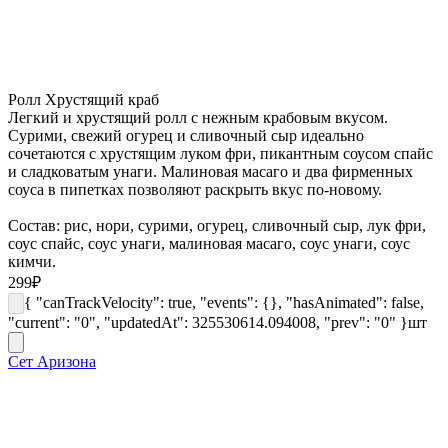
Ролл Хрустящий краб
Легкий и хрустящий ролл с нежным крабовым вкусом.
Сурими, свежий огурец и сливочный сыр идеально
сочетаются с хрустящим луком фри, пикантным соусом спайс
и сладковатым унаги. Малиновая масаго и два фирменных
соуса в пипетках позволяют раскрыть вкус по-новому.
Состав: рис, нори, сурими, огурец, сливочный сыр, лук фри,
соус спайс, соус унаги, малиновая масаго, соус унаги, соус
кимчи.
299
₽
{ "canTrackVelocity": true, "events": {}, "hasAnimated": false,
"current": "0", "updatedAt": 325530614.094008, "prev": "0" }
шт
Сет Аризона