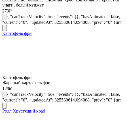
унаги, белый кунжут.
279
₽
{ "canTrackVelocity": true, "events": {}, "hasAnimated": false,
"current": "0", "updatedAt": 325530614.094008, "prev": "0" }
шт
Картофель фри
Картофель фри
Жареный картофель фри
129
₽
{ "canTrackVelocity": true, "events": {}, "hasAnimated": false,
"current": "0", "updatedAt": 325530614.094008, "prev": "0" }
шт
Ролл Хрустящий краб