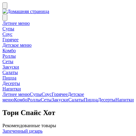
Летнее меню
Супы
Соус
Горячее
Детское меню
Комбо
Роллы
Сеты
Закуски
Салаты
Пицца
Десерты
Напитки
Летнее меню
Супы
Соус
Горячее
Детское
меню
Комбо
Роллы
Сеты
Закуски
Салаты
Пицца
Десерты
Напитки
Тори Спайс Хот
Рекомендованные товары
Запеченный цезарь