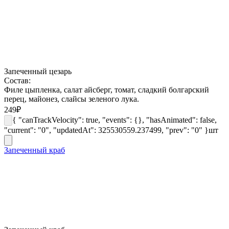
Запеченный цезарь
Состав:
Филе цыпленка, салат айсберг, томат, сладкий болгарский
перец, майонез, слайсы зеленого лука.
249
₽
{ "canTrackVelocity": true, "events": {}, "hasAnimated": false,
"current": "0", "updatedAt": 325530559.237499, "prev": "0" }
шт
Запеченный краб