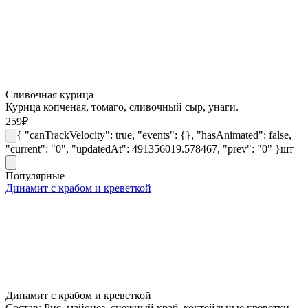
Сливочная курица
Курица копченая, томаго, сливочный сыр, унаги.
259
₽
{ "canTrackVelocity": true, "events": {}, "hasAnimated": false,
"current": "0", "updatedAt": 491356019.578467, "prev": "0" }
шт
Популярные
Динамит с крабом и креветкой
Динамит с крабом и креветкой
Состав: Рис, майонез, снежный краб, коктейльные креветки,