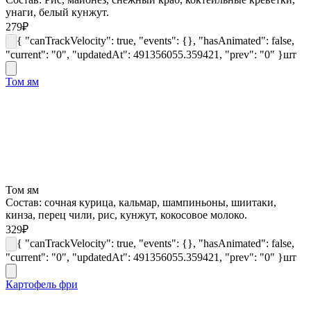
унаги, белый кунжут.
279
₽
{ "canTrackVelocity": true, "events": {}, "hasAnimated": false,
"current": "0", "updatedAt": 491356055.359421, "prev": "0" }
шт
Том ям
Том ям
Состав: сочная курица, кальмар, шампиньоны, шиитаки,
кинза, перец чили, рис, кунжут, кокосовое молоко.
329
₽
{ "canTrackVelocity": true, "events": {}, "hasAnimated": false,
"current": "0", "updatedAt": 491356055.359421, "prev": "0" }
шт
Картофель фри