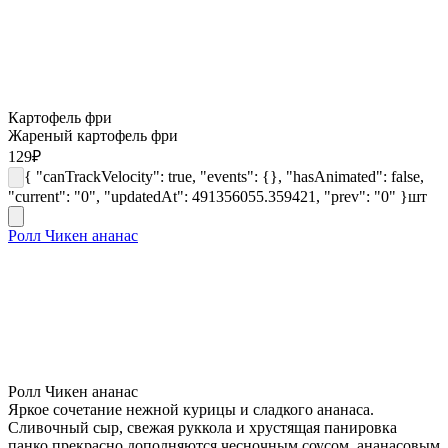
Картофель фри
Жареный картофель фри
129
₽
{ "canTrackVelocity": true, "events": {}, "hasAnimated": false,
"current": "0", "updatedAt": 491356055.359421, "prev": "0" }
шт
Ролл Чикен ананас
Ролл Чикен ананас
Яркое сочетание нежной курицы и сладкого ананаса.
Сливочный сыр, свежая руккола и хрустящая панировка
панко прекрасно дополняются чесночным соусом, ананасовым