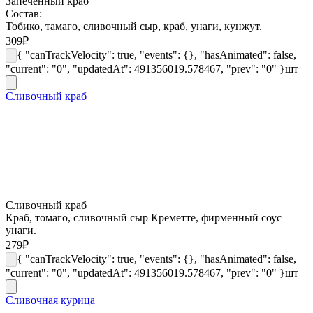
Запеченный краб
Состав:
Тобико, тамаго, сливочный сыр, краб, унаги, кунжут.
309
₽
{ "canTrackVelocity": true, "events": {}, "hasAnimated": false,
"current": "0", "updatedAt": 491356019.578467, "prev": "0" }
шт
Сливочный краб
Сливочный краб
Краб, томаго, сливочный сыр Креметте, фирменный соус
унаги.
279
₽
{ "canTrackVelocity": true, "events": {}, "hasAnimated": false,
"current": "0", "updatedAt": 491356019.578467, "prev": "0" }
шт
Сливочная курица