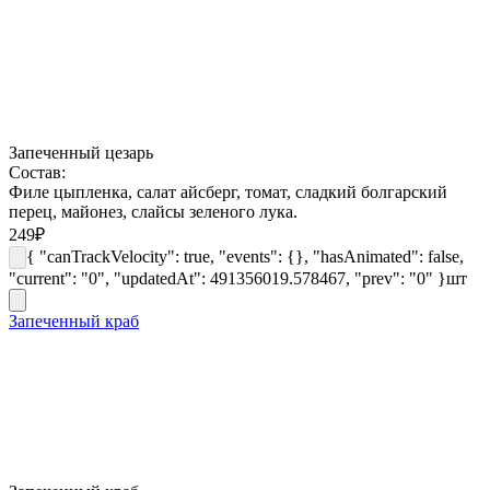
Запеченный цезарь
Состав:
Филе цыпленка, салат айсберг, томат, сладкий болгарский
перец, майонез, слайсы зеленого лука.
249
₽
{ "canTrackVelocity": true, "events": {}, "hasAnimated": false,
"current": "0", "updatedAt": 491356019.578467, "prev": "0" }
шт
Запеченный краб