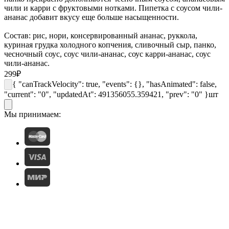
чили и карри с фруктовыми нотками. Пипетка с соусом чили-
ананас добавит вкусу еще больше насыщенности.
Состав: рис, нори, консервированный ананас, руккола,
куриная грудка холодного копчения, сливочный сыр, панко,
чесночный соус, соус чили-ананас, соус карри-ананас, соус
чили-ананас.
299
₽
{ "canTrackVelocity": true, "events": {}, "hasAnimated": false,
"current": "0", "updatedAt": 491356055.359421, "prev": "0" }
шт
Мы принимаем: